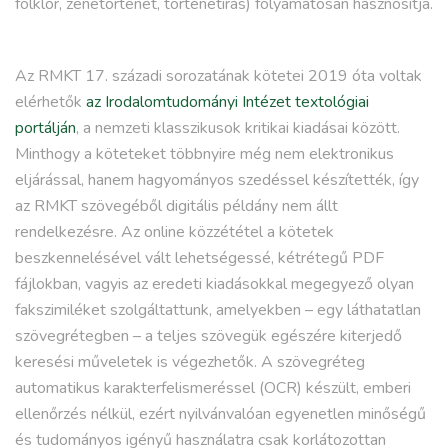
folklór, zenetörténet, történetírás) folyamatosan hasznosítja.
Az RMKT 17. századi sorozatának kötetei 2019 óta voltak
elérhetők
az Irodalomtudományi Intézet textológiai
portálján
, a nemzeti klasszikusok kritikai kiadásai között.
Minthogy a köteteket többnyire még nem elektronikus
eljárással, hanem hagyományos szedéssel készítették, így
az RMKT szövegéből digitális példány nem állt
rendelkezésre. Az online közzététel a kötetek
beszkennelésével vált lehetségessé, kétrétegű PDF
fájlokban, vagyis az eredeti kiadásokkal megegyező olyan
fakszimiléket szolgáltattunk, amelyekben – egy láthatatlan
szövegrétegben – a teljes szövegük egészére kiterjedő
keresési műveletek is végezhetők. A szövegréteg
automatikus karakterfelismeréssel (OCR) készült, emberi
ellenőrzés nélkül, ezért nyilvánvalóan egyenetlen minőségű
és tudományos igényű használatra csak korlátozottan