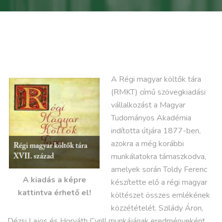
A Régi magyar költők tára
(RMKT) című szövegkiadási
vállalkozást a Magyar
Tudományos Akadémia
indította útjára 1877-ben,
azokra a még korábbi
munkálatokra támaszkodva,
amelyek során Toldy Ferenc
A kiadás a képre
készítette elő a régi magyar
kattintva érhető el!
költészet összes emlékének
közzétételét. Szilády Áron,
Dézsi Lajos és Horváth Cyrill munkájának eredményeként