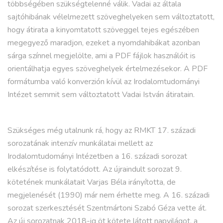
többségében szükségtelenné válik. Vadai az általa
sajtóhibának vélelmezett szöveghelyeken sem változtatott,
hogy átirata a kinyomtatott szöveggel tejes egészében
megegyező maradjon, ezeket a nyomdahibákat azonban
sárga színnel megjelölte, ami a PDF fájlok használóit is
orientálhatja egyes szöveghelyek értelmezésekor. A PDF
formátumba való konverzión kívül az Irodalomtudományi
Intézet semmit sem változtatott Vadai István átiratain.
Szükséges még utalnunk rá, hogy az RMKT 17. századi
sorozatának intenzív munkálatai mellett az
Irodalomtudományi Intézetben a 16. századi sorozat
elkészítése is folytatódott. Az újraindult sorozat 9.
kötetének munkálatait Varjas Béla irányította, de
megjelenését (1990) már nem érhette meg. A 16. századi
sorozat szerkesztését Szentmártoni Szabó Géza vette át.
Az új sorozatnak 2018-ig öt kötete látott napvilágot, a