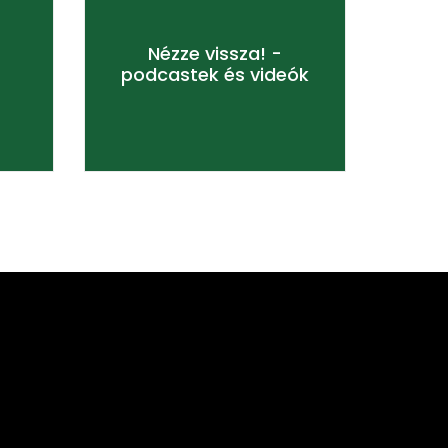
ek
Nézze vissza! - podcastek és
videók
Nézze vissza! -
podcastek és videók
TOVÁBB