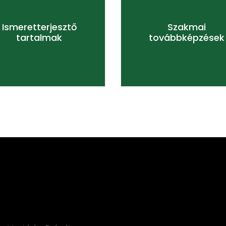
meretterjesztő tartalmak
Szakmai továbbképzés
Ismeretterjesztő
Szakmai
TOVÁBB
TOVÁBB
tartalmak
továbbképzések