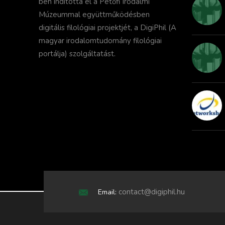
ben indította el a Petőfi Irodalmi
Múzeummal együttműködésben
digitális filológiai projektjét, a DigiPhil (A
magyar irodalomtudomány filológiai
portálja) szolgáltatást.
contact@digiphil.hu
Email: