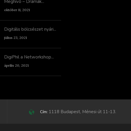
Meghívó – Drámák...
október 11, 2021
Digitális bölcsészet nyári...
július 23, 2021
DigiPhil a Networkshop...
április 20, 2021
1118 Budapest, Ménesi út 11-13.
Cím: