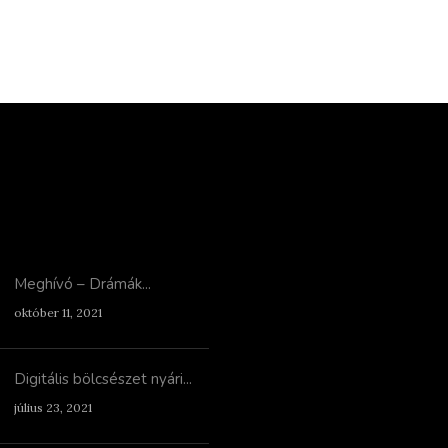
Meghívó – Drámák...
október 11, 2021
Digitális bölcsészet nyári...
július 23, 2021