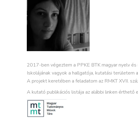
2017-ben végeztem a PPKE BTK magyar nyelv és iro
Iskolájának vagyok a hallgatója, kutatási területem
A projekt keretében a feladatom az RMKT XVII. szá
A kutató publikációs listája az alábbi linken érthető e