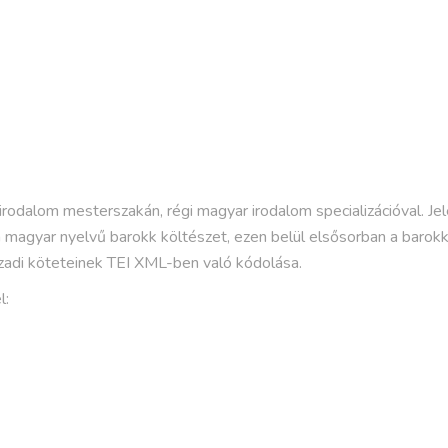
dalom mesterszakán, régi magyar irodalom specializációval. J
 a magyar nyelvű barokk költészet, ezen belül elsősorban a barokk
zadi köteteinek TEI XML-ben való kódolása.
l: