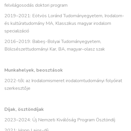
felvilágosodás doktori program
2019–2021: Eötvös Loránd Tudományegyetem, Irodalom-
és kultúratudomány MA, Klasszikus magyar irodalom
specializáció
2016–2019: Babeș-Bolyai Tudományegyetem,
Bölcsészettudományi Kar, BA, magyar–olasz szak
Munkahelyek, beosztások
2022-től: az Irodalomismeret irodalomtudományi folyóirat
szerkesztője
Díjak, ösztöndíjak
2023–2024: Új Nemzeti Kiválóság Program Ösztöndíj
2021: Hopp Lajos-díj