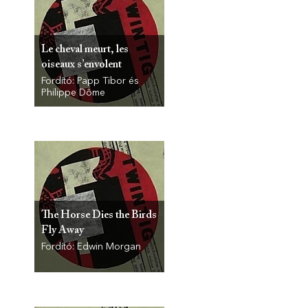
Le cheval meurt, les
oiseaux s’envolent
Fordító: Papp Tibor és
Philippe Dôme
The Horse Dies the Birds
Fly Away
Fordító: Edwin Morgan