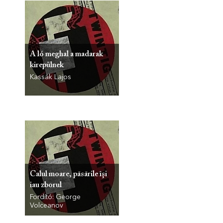
A ló meghal a madarak
kirepülnek
Kassák Lajos
Calul moare, păsările îşi
iau zborul
Fordító: George
Volceanov