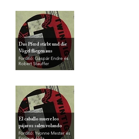
Das Pferd stirbt und die
Vögel fliegen aus
Fordító: Gáspár Endre és
Robert Stauffer
El caballo muere los
pájaros salen volando
Fordító: Yvonne Mester és
Enrique Alda