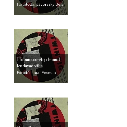
Fordította: Jávorszky Béla
Hobune sureb ja linnud
lendavad välja
Fordító: Lauri Eesmaa