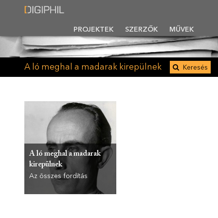
PROJEKTEK
SZERZŐK
MŰVEK
A ló meghal a madarak kirepülnek
Keresés
A ló meghal a madarak
kirepülnek
Az összes fordítás