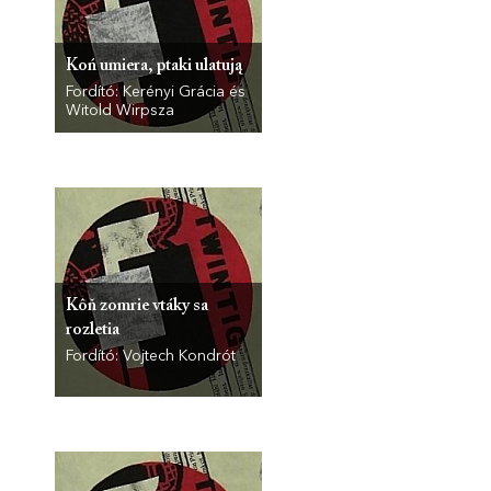
Koń umiera, ptaki ulatują
Fordító: Kerényi Grácia és
Witold Wirpsza
Kôň zomrie vtáky sa
rozletia
Fordító: Vojtech Kondrót