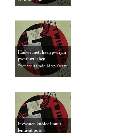
Haśwś met, hasiypwriym
pwrahwt lahen
Fordító: Itámár Jáoz-Keszt
Hevonen kuolee linnut
lentävät pois