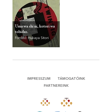
Uma wa shi ni, kotori wa
tobidas.
Fordító: Hukaya Sitori
IMPRESSZUM
TÁMOGATÓINK
PARTNEREINK